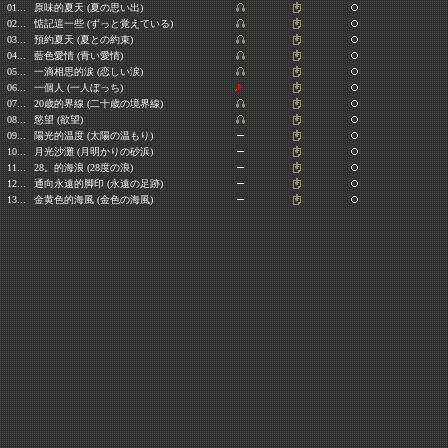
01...
原味的夏天
(
夏の思い出
)
02...
惦
記這一些
(
ずっと覚えている
)
03...
預約夏天
(
夏との約束
)
04...
藍色愛情
(
青い愛情
)
05...
一滴相思的涙
(
恋しい涙
)
06...
一個人
(
一人ぼっち
)
07...
20
歳的界線
(
二十歳の境界線
)
08...
慾望
(
欲望
)
09...
陽光的温度
(
太陽の温もり
)
10...
月光沙灘
(
月明かりの砂浜
)
11...
28
。的海浪
(28
度の浪
)
12...
通向永遠的脚印
(
永遠の足跡
)
13...
金黄色的海風
(
金色の海風
)