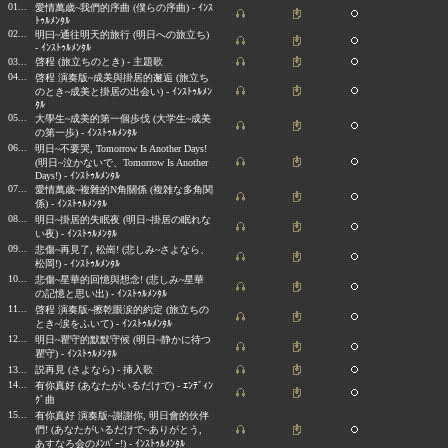
01...
愛情萬歳
~
我們的序曲
(
僕らの序曲
) -
ｲﾝｽ
ﾄｩﾙﾒﾝﾀﾙ
02...
明曰
~
通往明天的旅行
(
明日への旅立ち
)
-
ｲﾝｽﾄｩﾙﾒﾝﾀﾙ
03...
啓程
(
旅立ちのとき
) -
主題歌
04...
啓程 演奏版
~
成美與掛居的邂逅
(
旅立ち
のとき
~
成美と掛居の出会い
) -
ｲﾝｽﾄｩﾙﾒﾝ
ﾀﾙ
05...
大學生
~
成美的第一個歩伐
(
大学生
~
成美
の第一歩
) -
ｲﾝｽﾄｩﾙﾒﾝﾀﾙ
06...
明日
~
不要哭
, Tomorrow Is Another Days!
(
明日
~
泣かないで、
Tomorrow Is Another
Days!) -
ｲﾝｽﾄｩﾙﾒﾝﾀﾙ
07...
愛情萬歳
~
複雜的
N
角關係
(
複雑な多角関
係
) -
ｲﾝｽﾄｩﾙﾒﾝﾀﾙ
08...
明日
~
掛居的失眠夜
(
明日
~
掛居の眠れな
い夜
) -
ｲﾝｽﾄｩﾙﾒﾝﾀﾙ
09...
悲傷
~
再見了
,
松崗
! (
悲しみ
~
さよなら、
松岡
!) -
ｲﾝｽﾄｩﾙﾒﾝﾀﾙ
10...
悲傷
~
星華的回憶與想念
! (
悲しみ
~
星華
の記憶と思い出
) -
ｲﾝｽﾄｩﾙﾒﾝﾀﾙ
11...
啓程 演奏版
~
擦乾眼涙的約定
(
旅立ちの
とき
~
涙をふいて
) -
ｲﾝｽﾄｩﾙﾒﾝﾀﾙ
12...
明日
~
瞿守的默默守候
(
明日
~
静かに待つ
瞿守
) -
ｲﾝｽﾄｩﾙﾒﾝﾀﾙ
13...
説再見
(
さよなら
) -
挿入歌
14...
有你真好
(
あなたがいるだけで
) -
ｴﾝﾃﾞｨﾝ
ｸﾞ曲
15...
有你真好 演奏版
~
謝謝你
,
明日會的伙伴
們
! (
あなたがいるだけで
~
ありがとう
,
あすなろ会のﾒﾝﾊﾞｰ
!) -
ｲﾝｽﾄｩﾙﾒﾝﾀﾙ