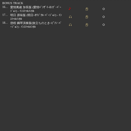
BONUS TRACK
16...
愛情萬歳 加長版
(
愛情ﾊﾞﾝｻﾞｲ
~
ﾛﾝｸﾞ･ﾊﾞｰ
ｼﾞｮﾝ) -
ｲﾝｽﾄｩﾙﾒﾝﾀﾙ
17...
明日 原味版
(
明日
~
ｵﾘｼﾞﾅﾙ･ﾊﾞｰｼﾞｮﾝ
) -
ｲﾝ
ｽﾄｩﾙﾒﾝﾀﾙ
18...
啓程 鋼琴演奏版
(
旅立ちのとき
~
ﾋﾟｱﾉ･ﾊﾞ
ｰｼﾞｮﾝ) -
ｲﾝｽﾄｩﾙﾒﾝﾀﾙ